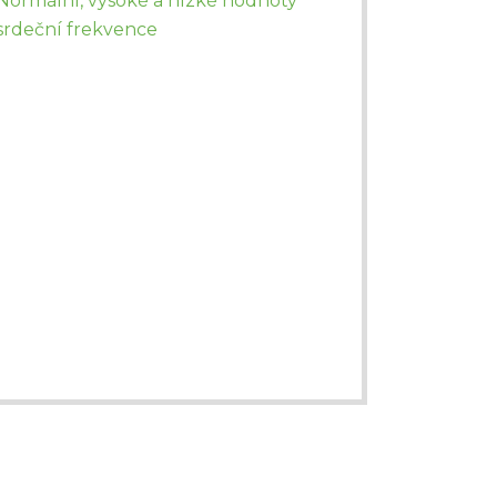
Normální, vysoké a nízké hodnoty
srdeční frekvence