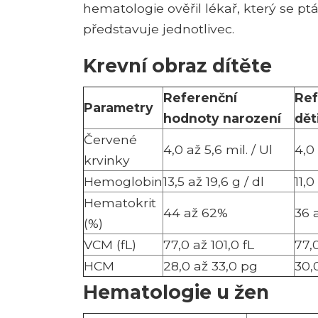
hematologie ověřil lékař, který se pt
představuje jednotlivec.
Krevní obraz dítěte
Referenční
Ref
Parametry
hodnoty narození
dět
Červené
4,0 až 5,6 mil. / Ul
4,0
krvinky
Hemoglobin
13,5 až 19,6 g / dl
11,0
Hematokrit
44 až 62%
36 
(%)
VCM (fL)
77,0 až 101,0 fL
77,
HCM
28,0 až 33,0 pg
30,
Hematologie u žen