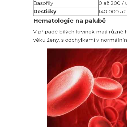
Basofily
0 až 200 / 
Destičky
140 000 až
Hematologie na palubě
V případě bílých krvinek mají různé 
věku ženy, s odchylkami v normálním 