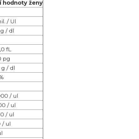
í hodnoty ženy
l. / Ul
g / dl
,0 fL
0 pg
 g / dl
0%
00 / ul
0 / ul
0 / ul
 / ul
ul