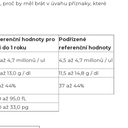
á, proč by měl brát v úvahu příznaky, které
erenční hodnoty pro
Podřízené
i do 1 roku
referenční hodnoty
 až 4,7 millonů / ul
4,5 až 4,7 millonů / ul
 až 13,0 g / dl
11,5 až 14,8 g / dl
až 44%
37 až 44%
0 až 95,0 fL
0 až 33,0 pg