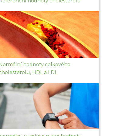
Referenční hodnoty cholesterolu
Normální hodnoty celkového
cholesterolu, HDL a LDL