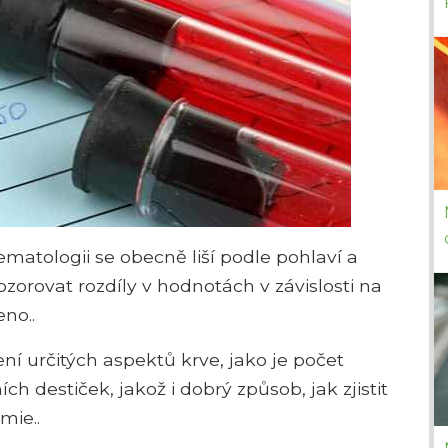
atologii se obecně liší podle pohlaví a
zorovat rozdíly v hodnotách v závislosti na
eno..
í určitých aspektů krve, jako je počet
h destiček, jakož i dobrý způsob, jak zjistit
mie..