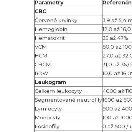
Parametry
Referenčn
CBC
Červené krvinky
3,9 až 5,4 mi
Hemoglobin
12,0 až 16,0 
Hematokrit
35 až 47%
VCM
80,0 až 100
HCM
27,0 až 32,
CHCM
31,0 až 36,0
RDW
10,0 až 16,
Leukogram
Celkem leukocyty
4000 až 110
Segmentované neutrofily
1600 až 800
Lymfocyty
900 až 400
Monocyty
100 až 1000
Eosinofily
0 až 500 / 