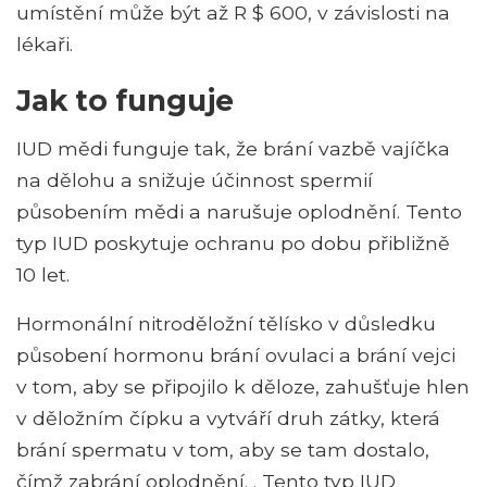
umístění může být až R $ 600, v závislosti na
lékaři.
Jak to funguje
IUD mědi funguje tak, že brání vazbě vajíčka
na dělohu a snižuje účinnost spermií
působením mědi a narušuje oplodnění. Tento
typ IUD poskytuje ochranu po dobu přibližně
10 let.
Hormonální nitroděložní tělísko v důsledku
působení hormonu brání ovulaci a brání vejci
v tom, aby se připojilo k děloze, zahušťuje hlen
v děložním čípku a vytváří druh zátky, která
brání spermatu v tom, aby se tam dostalo,
čímž zabrání oplodnění. . Tento typ IUD