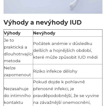
Výhody a nevýhody IUD
Výhody
Nevýhody
Je to
Počátek anémie v důsledku
praktická a
delších a hojnějších období,
dlouhotrvající
které může způsobit IUD mědi
metoda
Nelze
Riziko infekce dělohy
zapomenout
Pokud dojde k pohlavně
Nezasahuje
přenosné infekci, je
do intimního
pravděpodobnější, že se vyvine
kontaktu
na závažnější onemocnění,