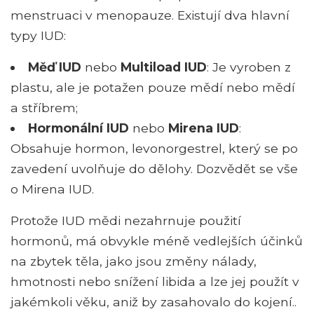
menstruaci v menopauze. Existují dva hlavní
typy IUD:
Měď IUD
nebo
Multiload IUD
: Je vyroben z
plastu, ale je potažen pouze mědí nebo mědí
a stříbrem;
Hormonální IUD
nebo
Mirena IUD
:
Obsahuje hormon, levonorgestrel, který se po
zavedení uvolňuje do dělohy. Dozvědět se vše
o Mirena IUD.
Protože IUD mědi nezahrnuje použití
hormonů, má obvykle méně vedlejších účinků
na zbytek těla, jako jsou změny nálady,
hmotnosti nebo snížení libida a lze jej použít v
jakémkoli věku, aniž by zasahovalo do kojení..