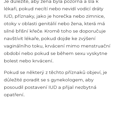
Je důležité, aby žena byla pozorná a šla k
lékaři, pokud necítí nebo nevidí vodicí dráty
IUD, příznaky, jako je horečka nebo zimnice,
otoky v oblasti genitálií nebo žena, která má
silné břišní křeče. Kromě toho se doporučuje
navštívit lékaře, pokud dojde ke zvýšení
vaginálního toku, krvácení mimo menstruační
období nebo pokud se během sexu vyskytne
bolest nebo krvácení..
Pokud se některý z těchto příznaků objeví, je
důležité poradit se s gynekologem, aby
posoudil postavení IUD a přijal nezbytná
opatření..