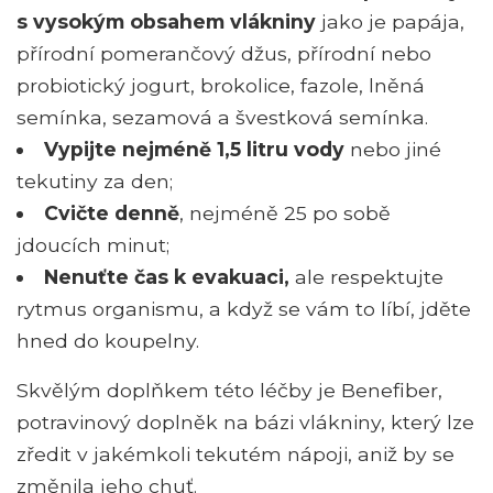
s vysokým obsahem vlákniny
jako je papája,
přírodní pomerančový džus, přírodní nebo
probiotický jogurt, brokolice, fazole, lněná
semínka, sezamová a švestková semínka.
Vypijte nejméně 1,5 litru vody
nebo jiné
tekutiny za den;
Cvičte denně
, nejméně 25 po sobě
jdoucích minut;
Nenuťte čas k evakuaci,
ale respektujte
rytmus organismu, a když se vám to líbí, jděte
hned do koupelny.
Skvělým doplňkem této léčby je Benefiber,
potravinový doplněk na bázi vlákniny, který lze
zředit v jakémkoli tekutém nápoji, aniž by se
změnila jeho chuť.