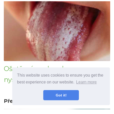
Ošetření na drozd s
This website uses cookies to ensure you get the
nystatinovým gelem
best experience on our website.
Learn more
Got it!
Předchozí článek