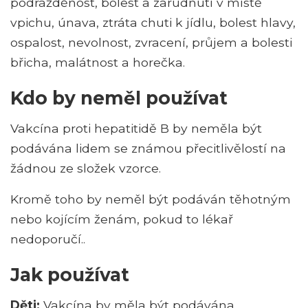
podrážděnost, bolest a zarudnutí v místě
vpichu, únava, ztráta chuti k jídlu, bolest hlavy,
ospalost, nevolnost, zvracení, průjem a bolesti
břicha, malátnost a horečka.
Kdo by neměl používat
Vakcína proti hepatitidě B by neměla být
podávána lidem se známou přecitlivělostí na
žádnou ze složek vzorce.
Kromě toho by neměl být podáván těhotným
nebo kojícím ženám, pokud to lékař
nedoporučí..
Jak používat
Děti:
Vakcína by měla být podávána