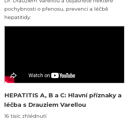
Dr. Drauziem Varellou a objasněte některé
pochybnosti o přenosu, prevenci a léčbě
hepatitidy:
HEPATITIS A, B a C: Hlavní příznaky a
léčba s Drauziem Varellou
16 tisíc zhlédnutí