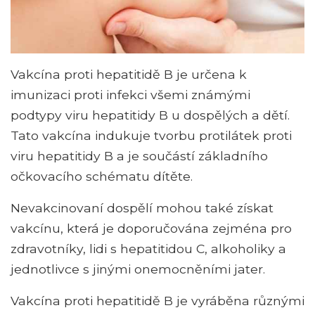
Vakcína proti hepatitidě B je určena k
imunizaci proti infekci všemi známými
podtypy viru hepatitidy B u dospělých a dětí.
Tato vakcína indukuje tvorbu protilátek proti
viru hepatitidy B a je součástí základního
očkovacího schématu dítěte.
Nevakcinovaní dospělí mohou také získat
vakcínu, která je doporučována zejména pro
zdravotníky, lidi s hepatitidou C, alkoholiky a
jednotlivce s jinými onemocněními jater.
Vakcína proti hepatitidě B je vyráběna různými