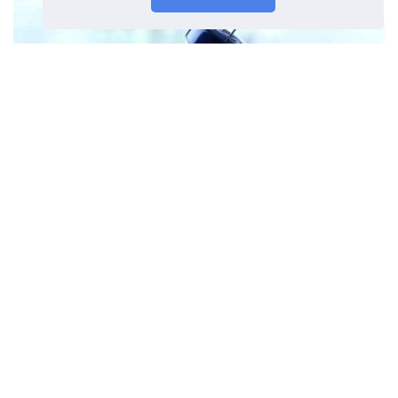
HIV vakcína
Předchozí článek